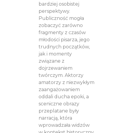
bardziej osobistej
perspektywy.
Publiczność mogła
zobaczyć zarówno
fragmenty z czasów
młodości pisarza, jego
trudnych początków,
jak i momenty
związane z
dojrzewaniem
twórczym. Aktorzy
amatorzy z niezwykłym
zaangażowaniem
oddali ducha epoki, a
sceniczne obrazy
przeplatane były
narracją, która
wprowadzała widzów
w kontekst historyczny