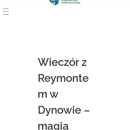
Wieczór z
Reymonte
m w
Dynowie –
magia