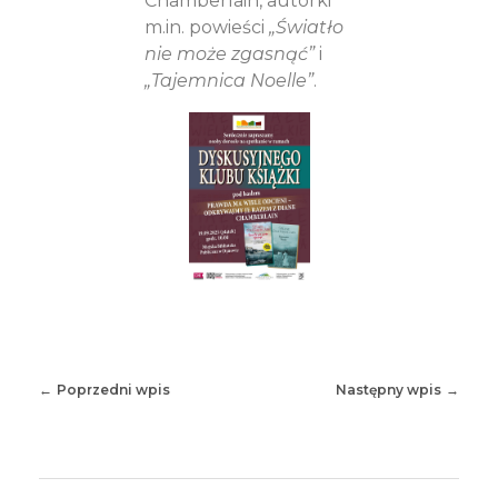
Chamberlain, autorki
m.in. powieści
„Światło
nie może zgasnąć”
i
„Tajemnica Noelle”
.
Poprzedni wpis
Następny wpis